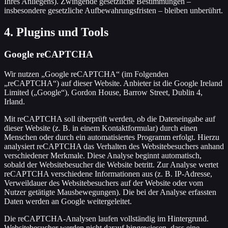
Ihres Anliegens). Zwingende gesetzliche Bestimmungen –
insbesondere gesetzliche Aufbewahrungsfristen – bleiben unberührt.
4. Plugins und Tools
Google reCAPTCHA
Wir nutzen „Google reCAPTCHA“ (im Folgenden
„reCAPTCHA“) auf dieser Website. Anbieter ist die Google Ireland
Limited („Google“), Gordon House, Barrow Street, Dublin 4,
Irland.
Mit reCAPTCHA soll überprüft werden, ob die Dateneingabe auf
dieser Website (z. B. in einem Kontaktformular) durch einen
Menschen oder durch ein automatisiertes Programm erfolgt. Hierzu
analysiert reCAPTCHA das Verhalten des Websitebesuchers anhand
verschiedener Merkmale. Diese Analyse beginnt automatisch,
sobald der Websitebesucher die Website betritt. Zur Analyse wertet
reCAPTCHA verschiedene Informationen aus (z. B. IP-Adresse,
Verweildauer des Websitebesuchers auf der Website oder vom
Nutzer getätigte Mausbewegungen). Die bei der Analyse erfassten
Daten werden an Google weitergeleitet.
Die reCAPTCHA-Analysen laufen vollständig im Hintergrund.
Websitebesucher werden nicht darauf hingewiesen, dass eine